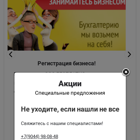
Регистрация бизнеса!
Регистрация ООО БЕСПЛАТНО
-
при оплате
Акции
за 2 месяца бухгалтерского
сопровождения!
Специальные предложения
Не уходите, если нашли не все
Заказать со скидкой
Свяжитесь с нашим специалистами!
+7(9044) 98-08-48